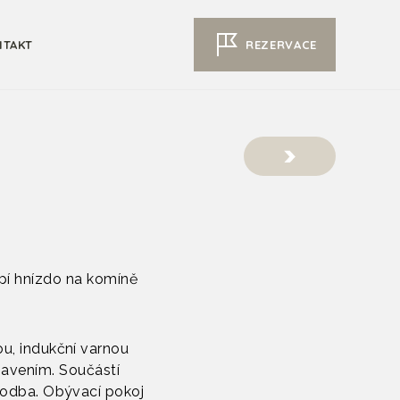
REZERVACE
NTAKT
pí hnízdo na komíně
u, indukční varnou
bavením. Součástí
chodba. Obývací pokoj