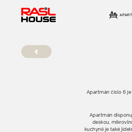
APAR
Apartmán číslo 6 j
Apartmán disponuj
deskou, mikrovln
kuchyně je také jíde