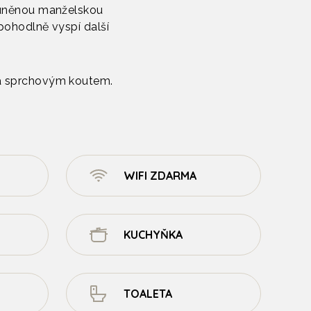
louněnou manželskou
 pohodlně vyspí další
 a sprchovým koutem.
WIFI ZDARMA
KUCHYŇKA
TOALETA