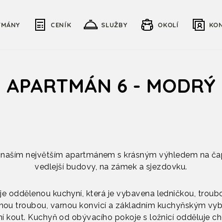
TMÁNY
CENÍK
SLUŽBY
OKOLÍ
KO
APARTMÁN 6 - MODRÝ
e naším největším apartmánem s krásným výhledem na ča
vedlejší budovy, na zámek a sjezdovku.
e oddělenou kuchyní, která je vybavena ledničkou, troubo
nou troubou, varnou konvicí a základním kuchyňským vy
lní kout. Kuchyň od obývacího pokoje s ložnicí odděluje 