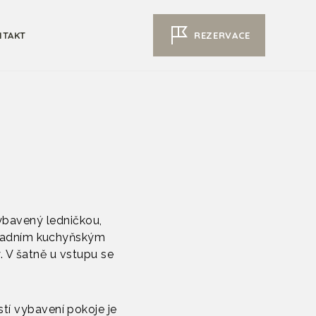
REZERVACE
NTAKT
vybavený ledničkou,
ákladním kuchyňským
. V šatně u vstupu se
tí vybavení pokoje je