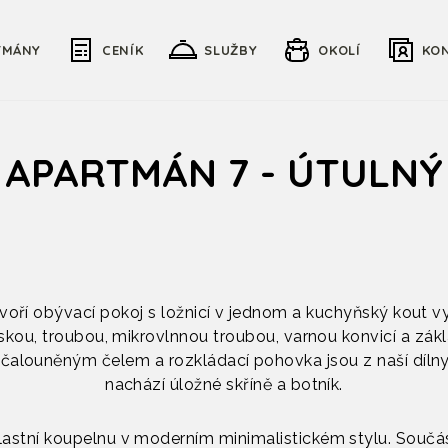
TMÁNY
CENÍK
SLUŽBY
OKOLÍ
KO
APARTMÁN 7 - ÚTULNÝ
voří obývací pokoj s ložnicí v jednom a kuchyňský kout 
skou, troubou, mikrovlnnou troubou, varnou konvicí a z
čalouněným čelem a rozkládací pohovka jsou z naší dílny
nachází úložné skříně a botník.
stní koupelnu v moderním minimalistickém stylu. Součás